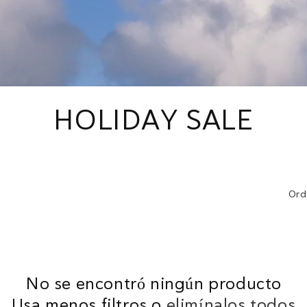
C
HOLIDAY SALE
o
l
Ord
e
c
No se encontró ningún producto
c
Usa menos filtros o
elimínalos todos