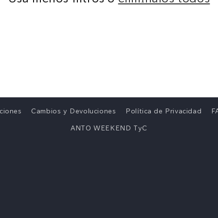
i
ó
n
:
ciones
Cambios y Devoluciones
Política de Privacidad
F
ANTO WEEKEND TyC