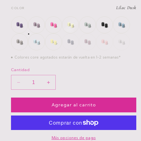
Lilac Dusk
COLOR
Colores core agotados estarán de vuelta en 1-2 semanas*
Cantidad
Reducir
Aumentar
cantidad
cantidad
para
para
Era
Era
Agregar al carrito
Tapa
Tapa
Magnética
Magnética
para
para
Popote
Popote
Lilac
Lilac
Más opciones de pago