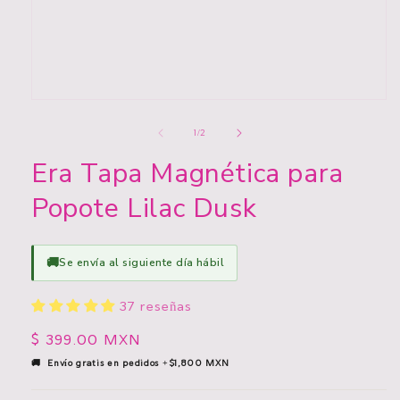
Abrir
elemento
multimedia
de
1
/
2
1
en
Era Tapa Magnética para
una
ventana
Popote Lilac Dusk
modal
🚚
Se envía al siguiente día hábil
37 reseñas
Precio
$ 399.00 MXN
habitual
🚚 Envío gratis en pedidos +$1,800 MXN