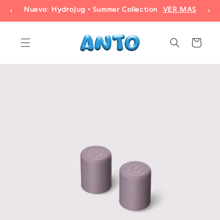
Ir
Nuevo: HydroJug • Summer Collection
VER MAS
directamente
al contenido
Carrito
Ir
directamente
a la
información
del producto