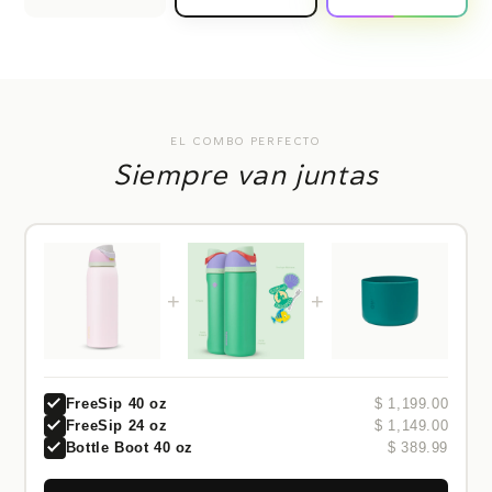
EL COMBO PERFECTO
Siempre van juntas
+
+
FreeSip 40 oz
$ 1,199.00
FreeSip 24 oz
$ 1,149.00
Bottle Boot 40 oz
$ 389.99