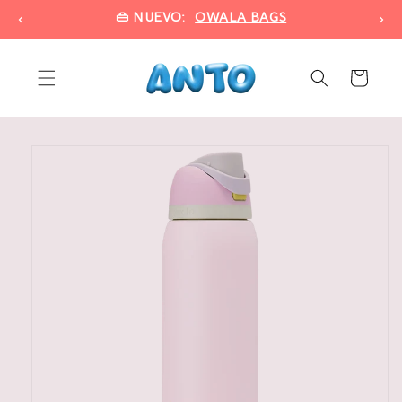
Ir
Nuevo: HydroJug • Summer Collection
VER MAS
directamente
al contenido
Carrito
Ir
directamente
a la
información
del producto