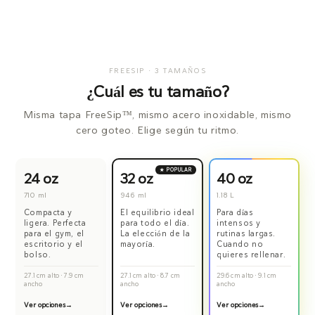
FREESIP · 3 TAMAÑOS
¿Cuál es tu tamaño?
Misma tapa FreeSip™, mismo acero inoxidable, mismo
cero goteo. Elige según tu ritmo.
★ POPULAR
24 oz
32 oz
40 oz
710 ml
946 ml
1.18 L
Compacta y
El equilibrio ideal
Para días
ligera. Perfecta
para todo el día.
intensos y
para el gym, el
La elección de la
rutinas largas.
escritorio y el
mayoría.
Cuando no
bolso.
quieres rellenar.
27.1 cm alto · 7.9 cm
27.1 cm alto · 8.7 cm
29.6 cm alto · 9.1 cm
ancho
ancho
ancho
Ver opciones
Ver opciones
Ver opciones