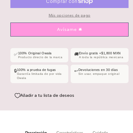
Candy
Candy
Coated
Coated
Más opciones de pago
Avísame 🛎️
100% Original Owala
Envío gratis +$1,800 MXN
✅
🚚
Producto directo de la marca
A toda la república mexicana
100% a prueba de fugas
Devoluciones en 30 días
🔒
↩️
Garantía limitada de por vida
Sin usar, empaque original
Owala
Añadir a tu lista de deseos
Descripción
Características
Cuidado