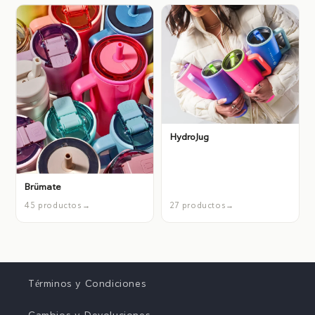
HydroJug
Brümate
45 productos
27 productos
Términos y Condiciones