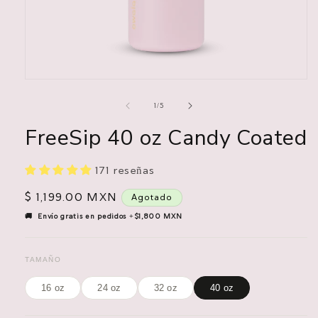
Abrir
elemento
multimedia
de
1
/
5
1
en
FreeSip 40 oz Candy Coated
una
ventana
modal
171 reseñas
Precio
$ 1,199.00 MXN
Agotado
habitual
🚚 Envío gratis en pedidos +$1,800 MXN
TAMAÑO
16 oz
24 oz
32 oz
40 oz