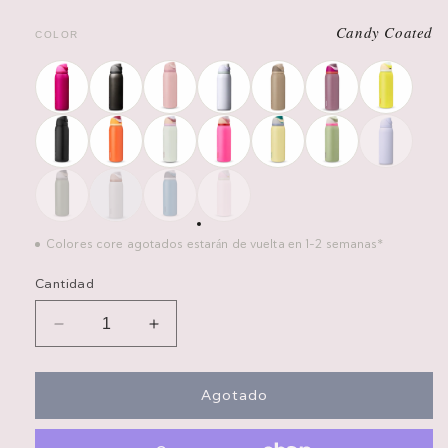
Candy Coated
COLOR
Colores core agotados estarán de vuelta en 1-2 semanas*
Cantidad
Reducir
Aumentar
cantidad
cantidad
para
para
FreeSip
FreeSip
Agotado
40
40
oz
oz