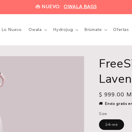
👜 NUEVO:
OWALA BAGS
Lo Nuevo
Owala
HydroJug
Brümate
Ofertas
FreeS
Laven
Precio
$ 999.00 
habitual
🚚 Envío gratis 
Size
Varian
24 oz
agota