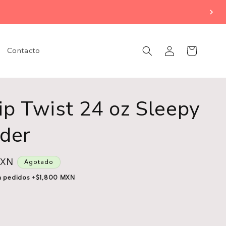
Iniciar
Carrito
Contacto
sesión
ip Twist 24 oz Sleepy
der
MXN
Agotado
en pedidos +$1,800 MXN
te
da