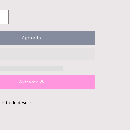
ible
Aumentar
cantidad
para
FreeSip
Agotado
Twist
24
oz
Sleepy
Lavender
Avísame 🛎️
 lista de deseos