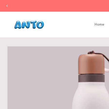
Ir
directamente
al contenido
Home
Ir
directamente
a la
información
del producto