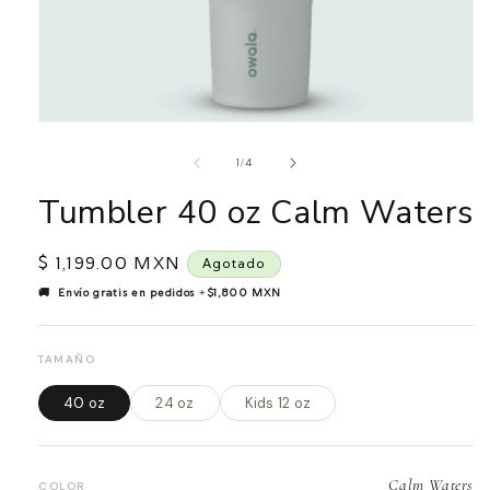
Abrir
elemento
multimedia
de
1
/
4
1
en
Tumbler 40 oz Calm Waters
una
ventana
modal
Precio
$ 1,199.00 MXN
Agotado
habitual
🚚 Envío gratis en pedidos +$1,800 MXN
TAMAÑO
40 oz
24 oz
Kids 12 oz
Calm Waters
COLOR