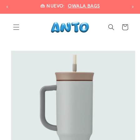
Ir
👜 NUEVO:
OWALA BAGS
directamente
al contenido
Carrito
Ir
directamente
a la
información
del producto